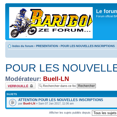
Le for
Forum officiel 
Index du forum
‹
PRESENTATION
‹
POUR LES NOUVELLES INSCRIPTIONS
POUR LES NOUVELLE
Modérateur:
Buell-LN
Forum verrouillé
SUJETS
ATTENTION POUR LES NOUVELLES INSCRIPTIONS
par
Buell-LN
» Sam 07 Jan 2017, 11:06 am
Afficher les sujets publiés depuis: