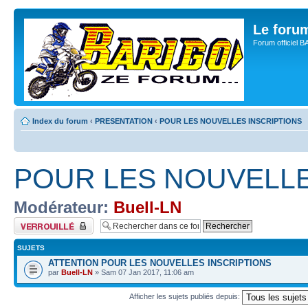
Le for
Forum officiel 
Index du forum
‹
PRESENTATION
‹
POUR LES NOUVELLES INSCRIPTIONS
POUR LES NOUVELLE
Modérateur:
Buell-LN
Forum verrouillé
SUJETS
ATTENTION POUR LES NOUVELLES INSCRIPTIONS
par
Buell-LN
» Sam 07 Jan 2017, 11:06 am
Afficher les sujets publiés depuis: