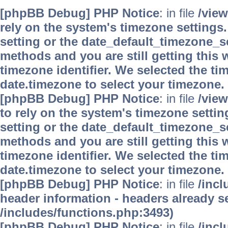
[phpBB Debug] PHP Notice
: in file
/vie
rely on the system's timezone settings.
setting or the date_default_timezone_se
methods and you are still getting this 
timezone identifier. We selected the ti
date.timezone to select your timezone.
[phpBB Debug] PHP Notice
: in file
/vie
to rely on the system's timezone settin
setting or the date_default_timezone_se
methods and you are still getting this 
timezone identifier. We selected the ti
date.timezone to select your timezone.
[phpBB Debug] PHP Notice
: in file
/inc
header information - headers already se
/includes/functions.php:3493)
[phpBB Debug] PHP Notice
: in file
/inc