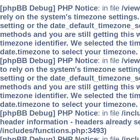
[phpBB Debug] PHP Notice
: in file
/vie
rely on the system's timezone settings.
setting or the date_default_timezone_se
methods and you are still getting this 
timezone identifier. We selected the ti
date.timezone to select your timezone.
[phpBB Debug] PHP Notice
: in file
/vie
to rely on the system's timezone settin
setting or the date_default_timezone_se
methods and you are still getting this 
timezone identifier. We selected the ti
date.timezone to select your timezone.
[phpBB Debug] PHP Notice
: in file
/inc
header information - headers already se
/includes/functions.php:3493)
[phpBB Debug] PHP Notice
: in file
/inc