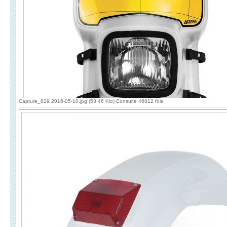
Capture_829 2016-05-10.jpg (53.46 Kio) Consulté 46812 fois