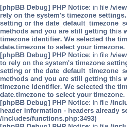
[phpBB Debug] PHP Notice
: in file
/vie
rely on the system's timezone settings.
setting or the date_default_timezone_se
methods and you are still getting this 
timezone identifier. We selected the ti
date.timezone to select your timezone.
[phpBB Debug] PHP Notice
: in file
/vie
to rely on the system's timezone settin
setting or the date_default_timezone_se
methods and you are still getting this 
timezone identifier. We selected the ti
date.timezone to select your timezone.
[phpBB Debug] PHP Notice
: in file
/inc
header information - headers already se
/includes/functions.php:3493)
[phpBB Debug] PHP Notice
: in file
/inc