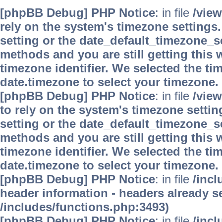
[phpBB Debug] PHP Notice
: in file
/vie
rely on the system's timezone settings.
setting or the date_default_timezone_se
methods and you are still getting this 
timezone identifier. We selected the ti
date.timezone to select your timezone.
[phpBB Debug] PHP Notice
: in file
/vie
to rely on the system's timezone settin
setting or the date_default_timezone_se
methods and you are still getting this 
timezone identifier. We selected the ti
date.timezone to select your timezone.
[phpBB Debug] PHP Notice
: in file
/inc
header information - headers already se
/includes/functions.php:3493)
[phpBB Debug] PHP Notice
: in file
/inc