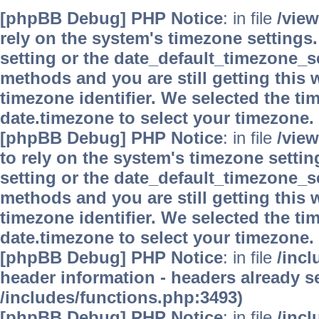
[phpBB Debug] PHP Notice
: in file
/vie
rely on the system's timezone settings.
setting or the date_default_timezone_se
methods and you are still getting this 
timezone identifier. We selected the ti
date.timezone to select your timezone.
[phpBB Debug] PHP Notice
: in file
/vie
to rely on the system's timezone settin
setting or the date_default_timezone_se
methods and you are still getting this 
timezone identifier. We selected the ti
date.timezone to select your timezone.
[phpBB Debug] PHP Notice
: in file
/inc
header information - headers already se
/includes/functions.php:3493)
[phpBB Debug] PHP Notice
: in file
/inc