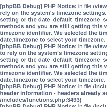
[phpBB Debug] PHP Notice
: in file
/vie
rely on the system's timezone settings.
setting or the date_default_timezone_se
methods and you are still getting this 
timezone identifier. We selected the ti
date.timezone to select your timezone.
[phpBB Debug] PHP Notice
: in file
/vie
to rely on the system's timezone settin
setting or the date_default_timezone_se
methods and you are still getting this 
timezone identifier. We selected the ti
date.timezone to select your timezone.
[phpBB Debug] PHP Notice
: in file
/inc
header information - headers already se
/includes/functions.php:3493)
[phpBB Debug] PHP Notice
: in file
/inc