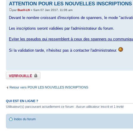
ATTENTION POUR LES NOUVELLES INSCRIPTIONS
par
Buell-LN
» Sam 07 Jan 2017, 11:06 am
Devant le nombre croissant d'inscriptions de spanners, le mode "activatio
Les inscriptions seront validées par l'administrateur du forum.
Eviter les pseudos qui ressemblent à ceux des spanners ou communiquez 
Si la validation tarde, n'hésitez pas à contacter l'administrateur.
Sujet verrouillé
Retour vers POUR LES NOUVELLES INSCRIPTIONS
QUI EST EN LIGNE ?
Utilisateur(s) parcourant actuellement ce forum : Aucun utilisateur inscrit et 1 invité
Index du forum