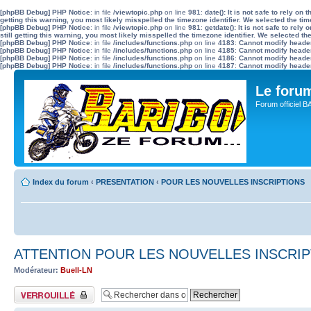
[phpBB Debug] PHP Notice
: in file
/viewtopic.php
on line
981
:
date(): It is not safe to rely o
getting this warning, you most likely misspelled the timezone identifier. We selected the ti
[phpBB Debug] PHP Notice
: in file
/viewtopic.php
on line
981
:
getdate(): It is not safe to re
still getting this warning, you most likely misspelled the timezone identifier. We selected t
[phpBB Debug] PHP Notice
: in file
/includes/functions.php
on line
4183
:
Cannot modify header 
[phpBB Debug] PHP Notice
: in file
/includes/functions.php
on line
4185
:
Cannot modify header 
[phpBB Debug] PHP Notice
: in file
/includes/functions.php
on line
4186
:
Cannot modify header 
[phpBB Debug] PHP Notice
: in file
/includes/functions.php
on line
4187
:
Cannot modify header 
Le for
Forum officiel 
Index du forum
‹
PRESENTATION
‹
POUR LES NOUVELLES INSCRIPTIONS
ATTENTION POUR LES NOUVELLES INSCRI
Modérateur:
Buell-LN
Sujet verrouillé