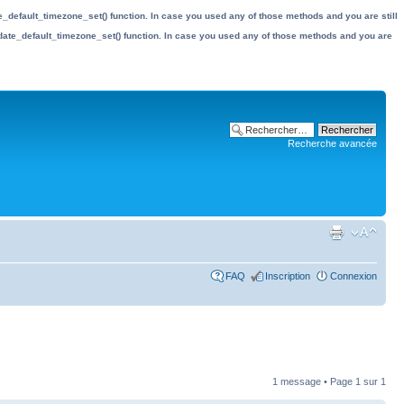
date_default_timezone_set() function. In case you used any of those methods and you are still
the date_default_timezone_set() function. In case you used any of those methods and you are
Recherche avancée
FAQ
Inscription
Connexion
1 message • Page
1
sur
1