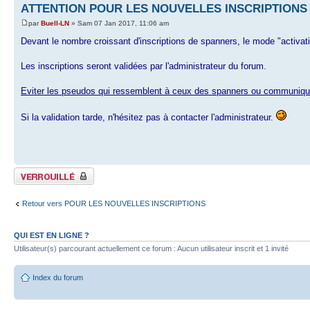
ATTENTION POUR LES NOUVELLES INSCRIPTIONS
par
Buell-LN
» Sam 07 Jan 2017, 11:06 am
Devant le nombre croissant d'inscriptions de spanners, le mode "activatio
Les inscriptions seront validées par l'administrateur du forum.
Eviter les pseudos qui ressemblent à ceux des spanners ou communiquez 
Si la validation tarde, n'hésitez pas à contacter l'administrateur.
Sujet verrouillé
Retour vers POUR LES NOUVELLES INSCRIPTIONS
QUI EST EN LIGNE ?
Utilisateur(s) parcourant actuellement ce forum : Aucun utilisateur inscrit et 1 invité
Index du forum