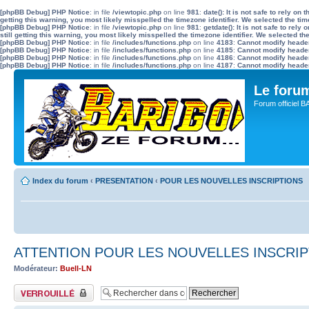
[phpBB Debug] PHP Notice
: in file
/viewtopic.php
on line
981
:
date(): It is not safe to rely o
getting this warning, you most likely misspelled the timezone identifier. We selected the ti
[phpBB Debug] PHP Notice
: in file
/viewtopic.php
on line
981
:
getdate(): It is not safe to re
still getting this warning, you most likely misspelled the timezone identifier. We selected t
[phpBB Debug] PHP Notice
: in file
/includes/functions.php
on line
4183
:
Cannot modify header 
[phpBB Debug] PHP Notice
: in file
/includes/functions.php
on line
4185
:
Cannot modify header 
[phpBB Debug] PHP Notice
: in file
/includes/functions.php
on line
4186
:
Cannot modify header 
[phpBB Debug] PHP Notice
: in file
/includes/functions.php
on line
4187
:
Cannot modify header 
Le for
Forum officiel 
Index du forum
‹
PRESENTATION
‹
POUR LES NOUVELLES INSCRIPTIONS
ATTENTION POUR LES NOUVELLES INSCRI
Modérateur:
Buell-LN
Sujet verrouillé