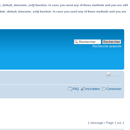
date_default_timezone_set() function. In case you used any of those methods and you are still
the date_default_timezone_set() function. In case you used any of those methods and you are
Recherche avancée
FAQ
Inscription
Connexion
1 message • Page
1
sur
1