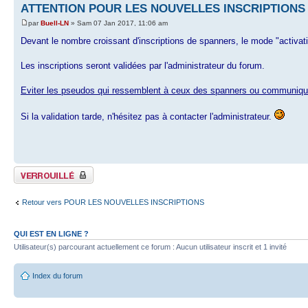
ATTENTION POUR LES NOUVELLES INSCRIPTIONS
par
Buell-LN
» Sam 07 Jan 2017, 11:06 am
Devant le nombre croissant d'inscriptions de spanners, le mode "activatio
Les inscriptions seront validées par l'administrateur du forum.
Eviter les pseudos qui ressemblent à ceux des spanners ou communiquez 
Si la validation tarde, n'hésitez pas à contacter l'administrateur.
Sujet verrouillé
Retour vers POUR LES NOUVELLES INSCRIPTIONS
QUI EST EN LIGNE ?
Utilisateur(s) parcourant actuellement ce forum : Aucun utilisateur inscrit et 1 invité
Index du forum