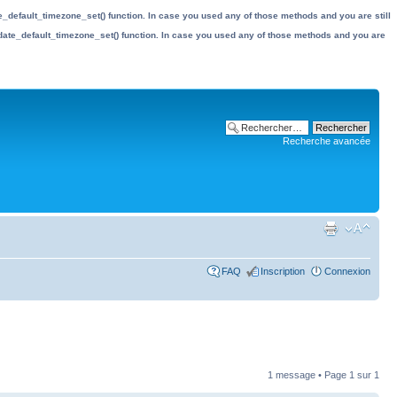
date_default_timezone_set() function. In case you used any of those methods and you are still
the date_default_timezone_set() function. In case you used any of those methods and you are
Recherche avancée
FAQ
Inscription
Connexion
1 message • Page
1
sur
1