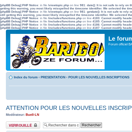
[phpBB Debug] PHP Notice
: in file
/viewtopic.php
on line
981
:
date(): It is not safe to rely o
getting this warning, you most likely misspelled the timezone identifier. We selected the ti
[phpBB Debug] PHP Notice
: in file
/viewtopic.php
on line
981
:
getdate(): It is not safe to re
still getting this warning, you most likely misspelled the timezone identifier. We selected t
[phpBB Debug] PHP Notice
: in file
/includes/functions.php
on line
4183
:
Cannot modify header 
[phpBB Debug] PHP Notice
: in file
/includes/functions.php
on line
4185
:
Cannot modify header 
[phpBB Debug] PHP Notice
: in file
/includes/functions.php
on line
4186
:
Cannot modify header 
[phpBB Debug] PHP Notice
: in file
/includes/functions.php
on line
4187
:
Cannot modify header 
Le for
Forum officiel 
Index du forum
‹
PRESENTATION
‹
POUR LES NOUVELLES INSCRIPTIONS
ATTENTION POUR LES NOUVELLES INSCRI
Modérateur:
Buell-LN
Sujet verrouillé