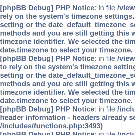
[phpBB Debug] PHP Notice
: in file
/vie
rely on the system's timezone settings.
setting or the date_default_timezone_se
methods and you are still getting this 
timezone identifier. We selected the ti
date.timezone to select your timezone.
[phpBB Debug] PHP Notice
: in file
/vie
to rely on the system's timezone settin
setting or the date_default_timezone_se
methods and you are still getting this 
timezone identifier. We selected the ti
date.timezone to select your timezone.
[phpBB Debug] PHP Notice
: in file
/inc
header information - headers already se
/includes/functions.php:3493)
[phpBB Debug] PHP Notice
: in file
/inc