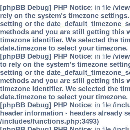
[phpBB Debug] PHP Notice
: in file
/vie
rely on the system's timezone settings.
setting or the date_default_timezone_se
methods and you are still getting this 
timezone identifier. We selected the ti
date.timezone to select your timezone.
[phpBB Debug] PHP Notice
: in file
/vie
to rely on the system's timezone settin
setting or the date_default_timezone_se
methods and you are still getting this 
timezone identifier. We selected the ti
date.timezone to select your timezone.
[phpBB Debug] PHP Notice
: in file
/inc
header information - headers already se
/includes/functions.php:3493)
[phpBB Debug] PHP Notice
: in file
/inc