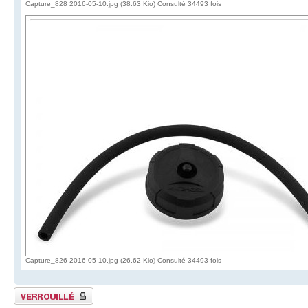
Capture_828 2016-05-10.jpg (38.63 Kio) Consulté 34493 fois
Capture_826 2016-05-10.jpg (26.62 Kio) Consulté 34493 fois
Sujet verrouillé