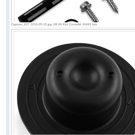
Capture_827 2016-05-10.jpg (38.08 Kio) Consulté 34493 fois